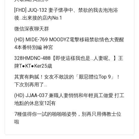
[FHD] JUQ-132 妻子懷孕中、禁欲的我去泡泡浴
後…出來接的店內No.1
微信深夜聊天群
(HD) MIDE-769 MOODYZ電擊移籍禁欲情色大覺醒
4本番特別編 神宮
328HMDNC-488【即使這樣我也是…人妻呢。】王
牌T●kT●ker25歳
其實有夠膩！女友不敢說的「厭惡體位Top 9」！
下次別再用了…
(HD) JJAA-037 兼職人妻悄悄和年輕員工做愛 打工
地點的休息室12[有
7種值得你一試的啪啪啪姿勢，別再只用傳教士位
啦