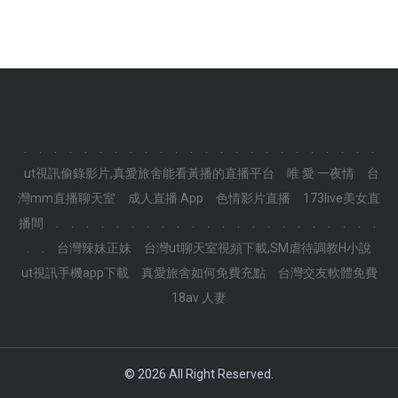
.
.
.
.
.
.
.
.
.
.
.
.
.
.
.
.
.
.
.
.
.
.
.
.
ut視訊偷錄影片,真愛旅舍能看黃播的直播平台
唯 愛 一夜情
台
灣mm直播聊天室
成人直播 App
色情影片直播
173live美女直
播間
.
.
.
.
.
.
.
.
.
.
.
.
.
.
.
.
.
.
.
.
.
.
.
.
台灣辣妹正妹
台灣ut聊天室視頻下載,SM虐待調教H小說
ut視訊手機app下載
真愛旅舍如何免費充點
台灣交友軟體免費
18av 人妻
© 2026
All Right Reserved.