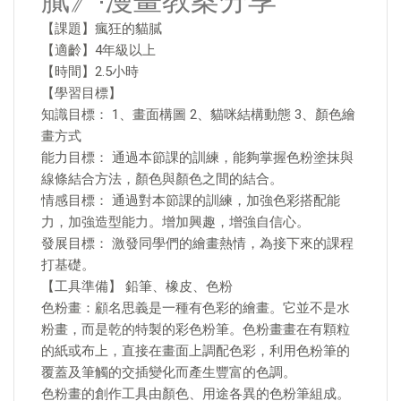
膩》·漫畫教案分享
【課題】瘋狂的貓膩
【適齡】4年級以上
【時間】2.5小時
【學習目標】
知識目標： 1、畫面構圖 2、貓咪結構動態 3、顏色繪
畫方式
能力目標： 通過本節課的訓練，能夠掌握色粉塗抹與
線條結合方法，顏色與顏色之間的結合。
情感目標： 通過對本節課的訓練，加強色彩搭配能
力，加強造型能力。增加興趣，增強自信心。
發展目標： 激發同學們的繪畫熱情，為接下來的課程
打基礎。
【工具準備】 鉛筆、橡皮、色粉
色粉畫：顧名思義是一種有色彩的繪畫。它並不是水
粉畫，而是乾的特製的彩色粉筆。色粉畫畫在有顆粒
的紙或布上，直接在畫面上調配色彩，利用色粉筆的
覆蓋及筆觸的交插變化而產生豐富的色調。
色粉畫的創作工具由顏色、用途各異的色粉筆組成。