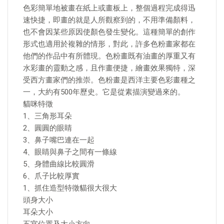
色彩簡單地被畫在紙上或畫板上，整個過程完成得迅
速快捷，即畫的就是人所觀察到的，不用準備顏料，
也不會因某些原因使顏色發生變化。這種簡單的創作
形式也適用於複雜的情形，對此，許多色粉畫家都在
他們的作品中有所體現。色粉畫既有油畫的厚重又有
水彩畫的靈動之感，且作畫便捷，繪畫效果獨特，深
受西方畫家們的推崇。色粉畫是西洋主要色彩畫種之
一，大約有500年歷史。它是從素描演變過來的。
貓咪特徵
1、三角形耳朵
2、圓圓的眼睛
3、鼻子嘴巴連在一起
4、眼睛與鼻子之間有一條線
5、身體曲線比較圓滑
6、爪子比較厚實
1、抓住造型特徵貓很大很大
頭身大小
耳朵大小