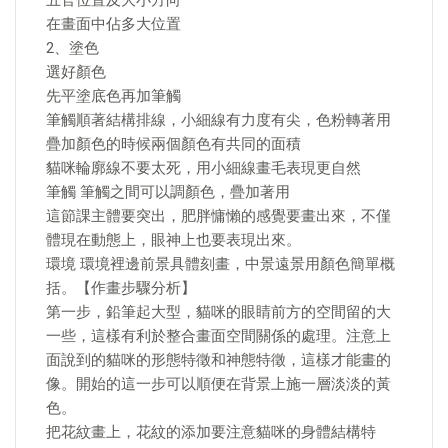
五官位置及大小方向
在畫面中佔多大位置
2、塗色
選好顏色
先平塗底色再加筆觸
筆觸順著結構排線，小細線有力度有尖，色粉轉著用
疊加顏色的時候兩個顏色有共同的面積
貓咪輪廓線不要太死，用小細線畫毛表現更自然
筆觸 筆觸之間可以調顏色，疊加著用
這節課主體要突出，肥胖慵懶的感覺要畫出來，不僅
體現在動態上，眼神上也要表現出來。
環境 環境裡邊前景具體刻畫，中景遠景用顏色簡單概
括。【作畫步驟分析】
第一步，鉛筆起大型，貓咪的眼睛前方的空間留的大
一些，這樣有利於整合畫面空間關係的處理。注意上
面說到的貓咪的形態特徵和神態特徵，這樣才能畫的
像。開始的這一步可以順便在背景上施一層淡淡的黃
色。
把花紋畫上，花紋的添加要注意貓咪的身體結構特