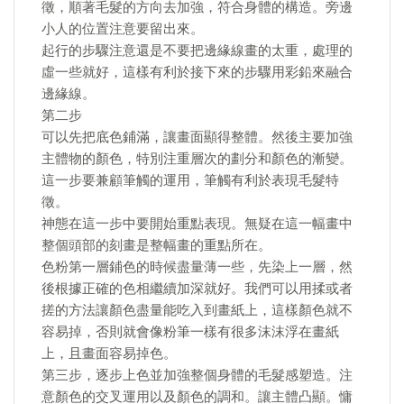
徵，順著毛髮的方向去加強，符合身體的構造。旁邊
小人的位置注意要留出來。
起行的步驟注意還是不要把邊緣線畫的太重，處理的
虛一些就好，這樣有利於接下來的步驟用彩鉛來融合
邊緣線。
第二步
可以先把底色鋪滿，讓畫面顯得整體。然後主要加強
主體物的顏色，特別注重層次的劃分和顏色的漸變。
這一步要兼顧筆觸的運用，筆觸有利於表現毛髮特
徵。
神態在這一步中要開始重點表現。無疑在這一幅畫中
整個頭部的刻畫是整幅畫的重點所在。
色粉第一層鋪色的時候盡量薄一些，先染上一層，然
後根據正確的色相繼續加深就好。我們可以用揉或者
搓的方法讓顏色盡量能吃入到畫紙上，這樣顏色就不
容易掉，否則就會像粉筆一樣有很多沫沫浮在畫紙
上，且畫面容易掉色。
第三步，逐步上色並加強整個身體的毛髮感塑造。注
意顏色的交叉運用以及顏色的調和。讓主體凸顯。慵